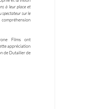
phie et la vision 
s à leur place et 
 spectateur sur le 
 compréhension 
rone Films ont 
ette appréciation 
n de Dutailier de 