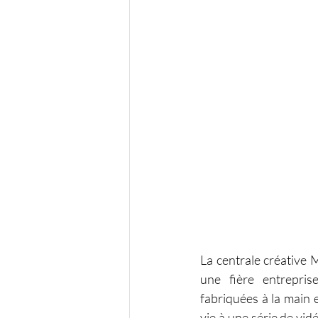
La centrale créative 
une fière entrepris
fabriquées à la main
vie à une série de vid