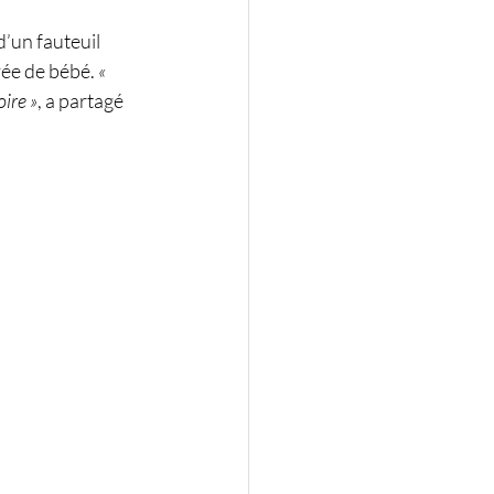
d’un fauteuil 
vée de bébé. 
« 
oire »
, a partagé 