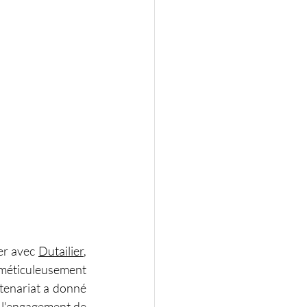
er avec 
Dutailier
, 
éticuleusement 
enariat a donné 
 l'engagement de 