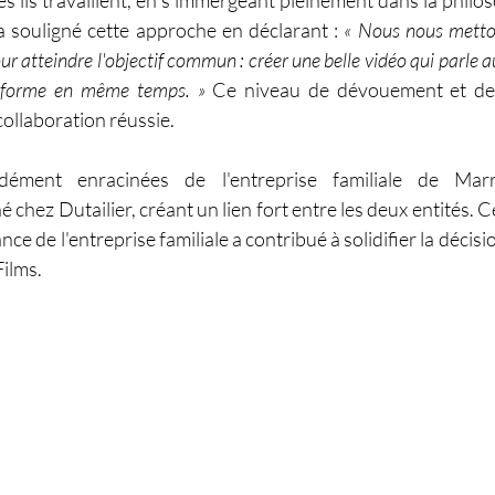
es ils travaillent, en s'immergeant pleinement dans la philoso
 souligné cette approche en déclarant : 
« Nous nous metton
r atteindre l'objectif commun : créer une belle vidéo qui parle au
informe en même temps. »
 Ce niveau de dévouement et de
collaboration réussie.
dément enracinées de l'entreprise familiale de Mar
hez Dutailier, créant un lien fort entre les deux entités. C
 de l'entreprise familiale a contribué à solidifier la décisio
Films.