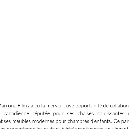
Marrone Films a eu la merveilleuse opportunité de collabor
e canadienne réputée pour ses chaises coulissantes m
 et ses meubles modernes pour chambres d'enfants. Ce part
éos promotionnelles et de publicités captivantes, soulignant