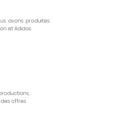
ous avons produites
n et Adidas.
productions,
des offres