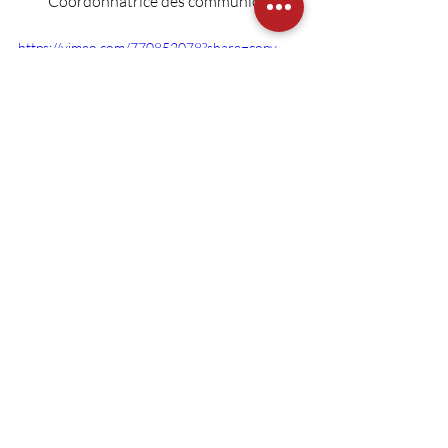
Coordonnatrice des communications
https://vimeo.com/770852078?share=copy
Posts récents
Voir tout